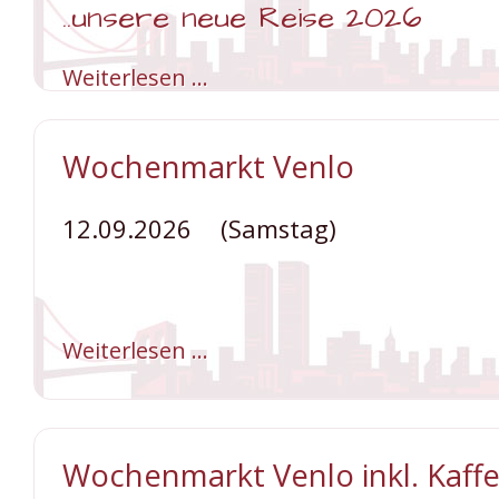
..unsere neue Reise 2026
Weiterlesen …
Landesgartenschau
Bad
Nenndorf
/
Niedersachsen
Wochenmarkt Venlo
12.09.2026
(Samstag)
Weiterlesen …
Wochenmarkt
Venlo
Wochenmarkt Venlo inkl. Kaff