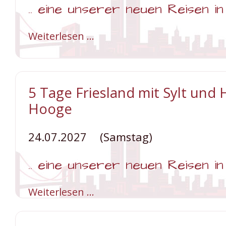
.. eine unserer neuen Reisen i
Weiterlesen …
5
Tage
Süd-
Tirol
wie
aus
dem
5 Tage Friesland mit Sylt und H
Bilderbuch
Hooge
24.07.2027
(Samstag)
.. eine unserer neuen Reisen i
Weiterlesen …
5
Tage
Friesland
mit
Sylt