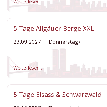
Weiterlesen …
Rhein
in
Flammen
2027
5 Tage Allgäuer Berge XXL
23.09.2027
(Donnerstag)
Weiterlesen …
5
Tage
Allgäuer
Berge
XXL
5 Tage Elsass & Schwarzwald