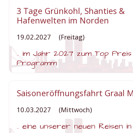
3 Tage Grünkohl, Shanties &
Hafenwelten im Norden
19.02.2027
(Freitag)
.. im Jahr 2027 zum Top Preis
Programm
Weiterlesen …
3
Tage
Grünkohl,
Saisoneröffnungsfahrt Graal M
Shanties
&
Hafenwelten
im
10.03.2027
(Mittwoch)
Norden
.. eine unserer neuen Reisen i