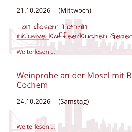
21.10.2026
(Mittwoch)
.. an diesem Termin
inklusive
Kaffee/Kuchen Gede
Weiterlesen …
Wochenmarkt
Venlo
inkl.
Kaffee/Kuchen
Weinprobe an der Mosel mit 
Cochem
24.10.2026
(Samstag)
Weiterlesen …
Weinprobe
an