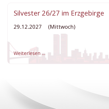
Berlin
mit
"Andrea
Silvester 26/27 im Erzgebirge
Berg
LIVE"
29.12.2027
(Mittwoch)
Weiterlesen …
Silvester
26/27
im
Erzgebirge