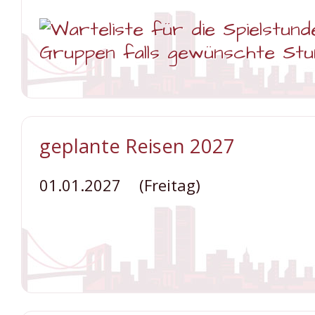
Weiterlesen …
Silvester
geplante Reisen 2027
im
romantischen
Schwarzwald
01.01.2027
(Freitag)