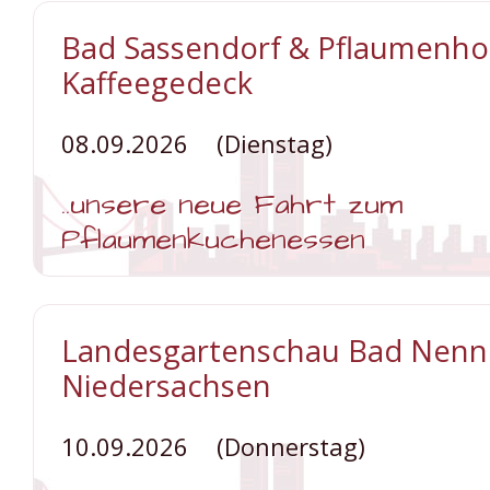
Bad Sassendorf & Pflaumenhof 
Kaffeegedeck
08.09.2026
(Dienstag)
..unsere neue Fahrt zum
Pflaumenkuchenessen
Weiterlesen …
Bad
Sassendorf
&
Landesgartenschau Bad Nennd
Pflaumenhof
inkl.
Niedersachsen
Kaffeegedeck
10.09.2026
(Donnerstag)