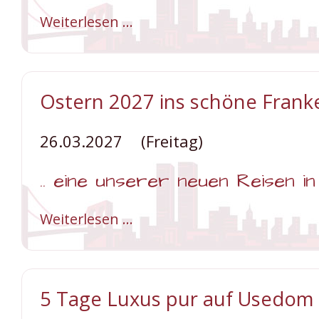
Weiterlesen …
Saisoneröffnungsfahrt
Graal
Müritz
Ostern 2027 ins schöne Frank
26.03.2027
(Freitag)
.. eine unserer neuen Reisen i
Weiterlesen …
Ostern
2027
ins
schöne
Frankenland
5 Tage Luxus pur auf Usedom