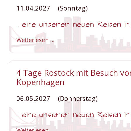
11.04.2027
(Sonntag)
.. eine unserer neuen Reisen i
Weiterlesen …
5
Tage
Luxus
pur
auf
Usedom
4 Tage Rostock mit Besuch vo
Kopenhagen
06.05.2027
(Donnerstag)
.. eine unserer neuen Reisen i
Weiterlesen …
4