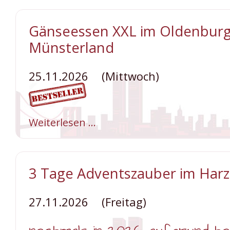
Holiday
on
Ice
Gänseessen XXL im Oldenbur
mit
besten
Münsterland
Plätzen
25.11.2026
(Mittwoch)
Weiterlesen …
Gänseessen
XXL
im
Oldenburger
Münsterland
3 Tage Adventszauber im Harz
27.11.2026
(Freitag)