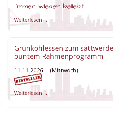
Spitzenklasse aus aller Welt p
..immer wieder beliebt.
hervorragende Blasmusik mit 
Choreographie.
Weiterlesen …
Wochenmarkt
Venlo
Weiterlesen …
...das
größte
Tattoo
Deutschlands
Grünkohlessen zum sattwerd
mit
700
buntem Rahmenprogramm
Musikern
in
Berlin
11.11.2026
(Mittwoch)
Weiterlesen …
Grünkohlessen
zum
sattwerden
und
buntem