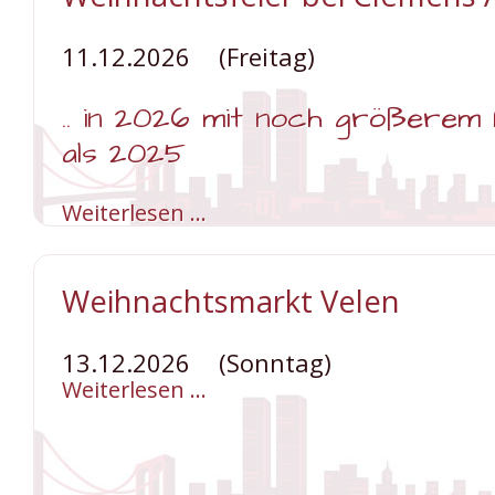
Vorweihnachtliches
Erfurt
&
11.12.2026
(Freitag)
Weimar
.. in 2026 mit noch größere
als 2025
Weiterlesen …
Weihnachtsfeier
bei
Clemens
August
XXL
Weihnachtsmarkt Velen
13.12.2026
(Sonntag)
Weiterlesen …
Weihnachtsmarkt
Velen