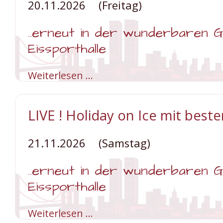
20.11.2026
(Freitag)
..erneut in der wunderbaren 
Eissporthalle
Weiterlesen …
LIVE
!
Holiday
on
Ice
LIVE ! Holiday on Ice mit best
mit
besten
Plätzen
21.11.2026
(Samstag)
..erneut in der wunderbaren 
Eissporthalle
Weiterlesen …
LIVE
!