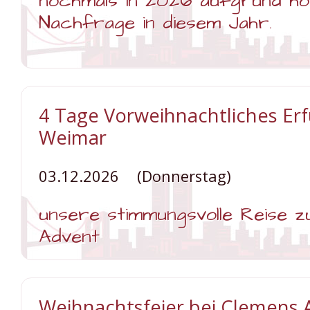
nochmals in 2026 aufgrund h
Nachfrage in diesem Jahr.
Weiterlesen …
3
4 Tage Vorweihnachtliches Erf
Tage
Adventszauber
Weimar
im
Harz
03.12.2026
(Donnerstag)
unsere stimmungsvolle Reise z
Advent
Weiterlesen …
4
Weihnachtsfeier bei Clemens 
Tage