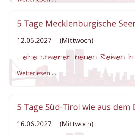
Tage
Rostock
mit
Besuch
5 Tage Mecklenburgische See
von
Kopenhagen
12.05.2027
(Mittwoch)
.. eine unserer neuen Reisen i
Weiterlesen …
5
Tage
Mecklenburgische
Seenplatte
5 Tage Süd-Tirol wie aus dem 
16.06.2027
(Mittwoch)