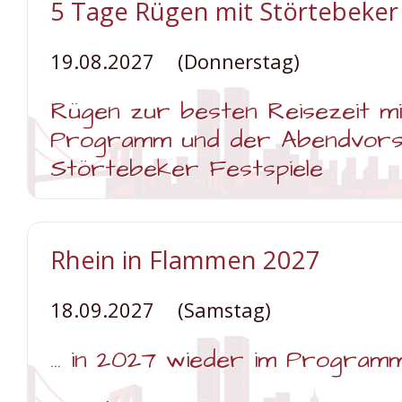
5 Tage Rügen mit Störtebeker 
und
Hallig
Hooge
19.08.2027
(Donnerstag)
Rügen zur besten Reisezeit mi
Programm und der Abendvorst
Störtebeker Festspiele
Weiterlesen …
5
Tage
Rügen
Rhein in Flammen 2027
mit
Störtebeker
Festspiele
18.09.2027
(Samstag)
... in 2027 wieder im Programm