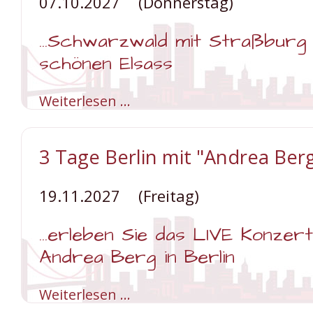
07.10.2027
(Donnerstag)
...Schwarzwald mit Straßburg
schönen Elsass
Weiterlesen …
5
Tage
Elsass
&
Schwarzwald
3 Tage Berlin mit "Andrea Berg
19.11.2027
(Freitag)
...erleben Sie das LIVE Konzer
Andrea Berg in Berlin
Weiterlesen …
3
Tage