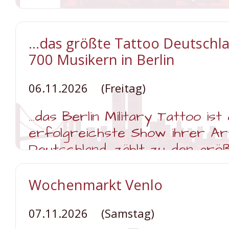
der
Mosel
mit
Besuch
...das größte Tattoo Deutschl
von
Cochem
700 Musikern in Berlin
06.11.2026
(Freitag)
...das Berlin Military Tattoo ist 
erfolgreichste Show ihrer Art
Deutschland, zählt zu den grö
Veranstaltungen Europas und z
Tausende Besucher in seinen 
Wochenmarkt Venlo
Musikkorps, Massed Pipes and
Chöre, Tänzer und Solisten de
07.11.2026
(Samstag)