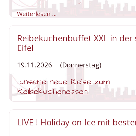
Weiterlesen …
Emsflowerswelt
mit
tollem
Frühstücksbuffet
und
Reibekuchenbuffet XXL in der
Weihnachtswelt
Eifel
19.11.2026
(Donnerstag)
..unsere neue Reise zum
Reibekuchenessen
Weiterlesen …
Reibekuchenbuffet
XXL
in
LIVE ! Holiday on Ice mit best
der
schönen
Eifel