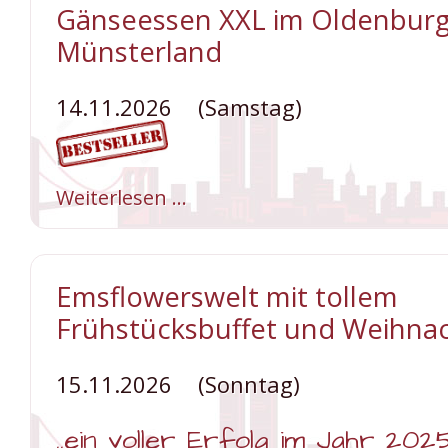
Rahmenprogramm
Gänseessen XXL im Oldenbur
Münsterland
14.11.2026
(Samstag)
Weiterlesen …
Gänseessen
XXL
im
Oldenburger
Münsterland
Emsflowerswelt mit tollem
Frühstücksbuffet und Weihna
15.11.2026
(Sonntag)
..ein voller Erfolg im Jahr 202